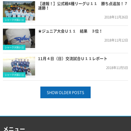
【速報！】公式戦4種リーグＵ１１ 勝ち点追加！７
連勝！
2018年11月26日
シャーク大阪U-11
★ジュニア大会Ｕ１１ 結果 ３位！
2018年11月12日
シャーク大阪U-11
11月４日（日）交流試合Ｕ１１レポート
2018年11月5日
シャーク大阪U-11
SHOW OLDER POSTS
メニュー