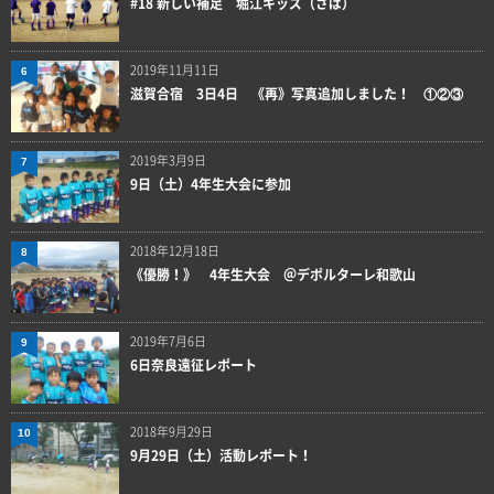
#18 新しい補足 堀江キッズ（さば）
2019年11月11日
6
滋賀合宿 3日4日 《再》写真追加しました！ ①②③
2019年3月9日
7
9日（土）4年生大会に参加
2018年12月18日
8
《優勝！》 4年生大会 ＠デポルターレ和歌山
2019年7月6日
9
6日奈良遠征レポート
2018年9月29日
10
9月29日（土）活動レポート！