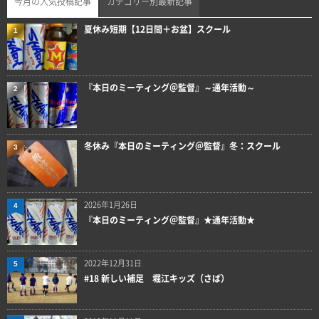
今月の人気投稿記事
カテゴリー別最新記事
夏休み短期【12日間＋お盆】スクール
1
『本日のミーティング＠監督』～通年活動～
2
冬休み『本日のミーティング＠監督』冬：スクール
3
2026年1月26日
4
『本日のミーティング＠監督』★通年活動★
2022年12月31日
5
#18 新しい補足 堀江キッズ（さば）