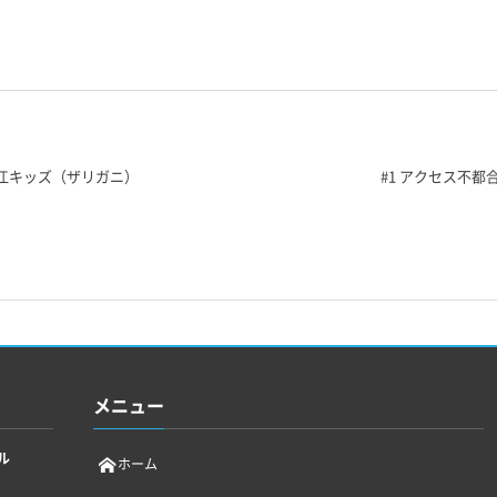
堀江キッズ（ザリガニ）
#1 アクセス不
メニュー
ル
ホーム