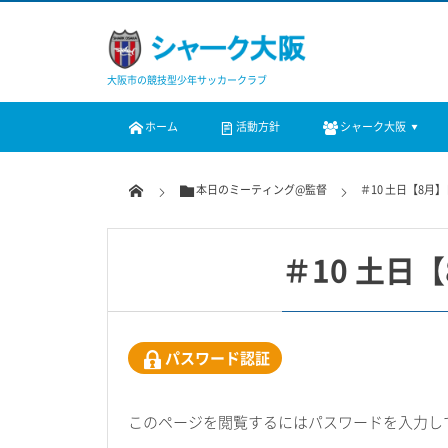
大阪市の競技型少年サッカークラブ
ホーム
活動方針
シャーク大阪
本日のミーティング@監督
＃10 土日【8
＃10 土
パスワード認証
このページを閲覧するにはパスワードを入力し