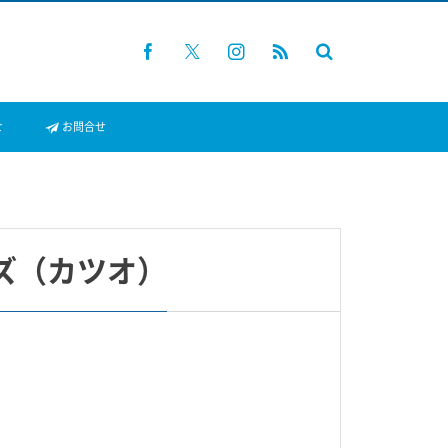
せ
お問合せ
ズ（カツオ）