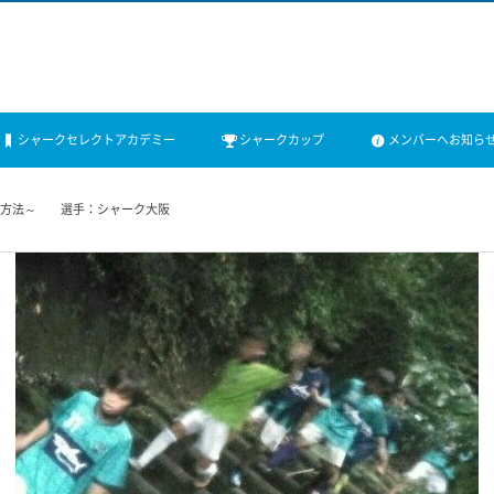
シャークセレクトアカデミー
シャークカップ
メンバーへお知ら
～方法～ 選手：シャーク大阪