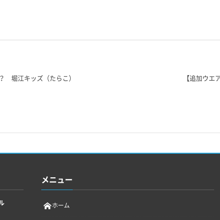
？ 堀江キッズ（たらこ）
【追加ウエ
メニュー
ル
ホーム