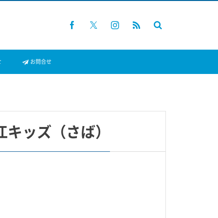
せ
お問合せ
江キッズ（さば）