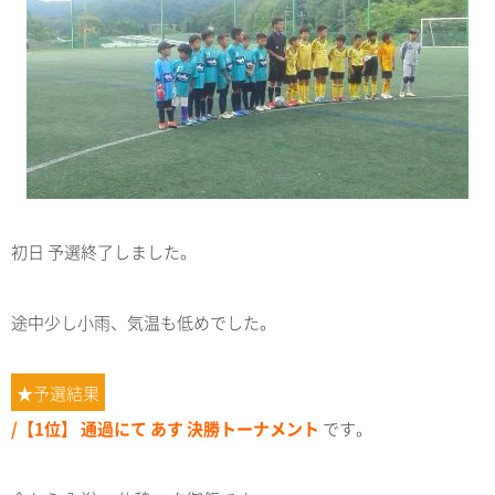
初日 予選終了しました。
途中少し小雨、気温も低めでした。
★予選結果
/【1位】 通過にて あす 決勝トーナメント
です。