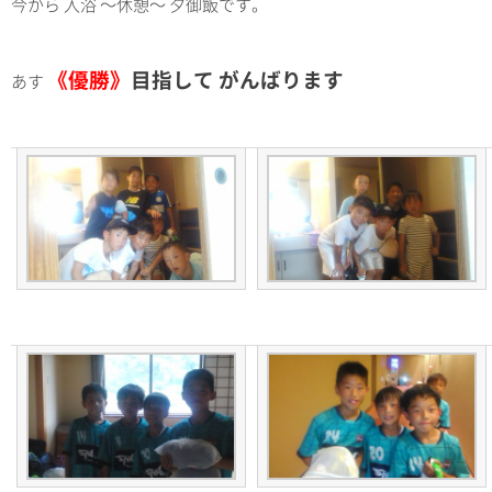
今から 入浴 ～休憩～ 夕御飯です。
《優勝》
目指して がんばります
あす