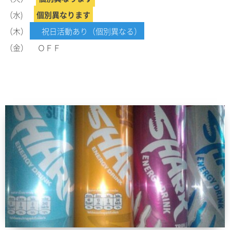
（水)
個別異なります
（木）
祝日活動あり（個別異なる）
（金） ＯＦＦ