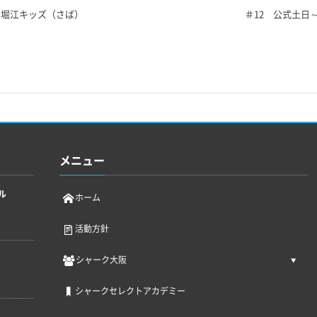
 堀江キッズ（さば）
＃12 公式土日
メニュー
ル
ホーム
活動方針
シャーク大阪
シャークセレクトアカデミー