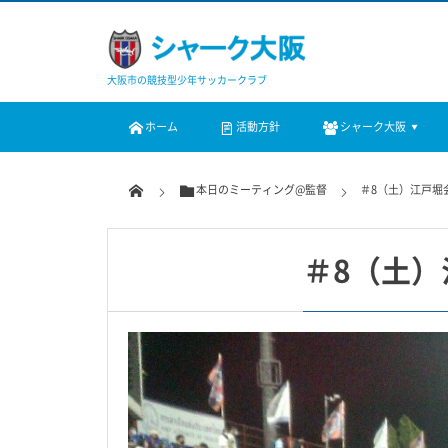
大阪市の競技型少年サッカークラブ
ホーム
活動方針
シャーク大阪
本日のミーティング@監督
＃8（土）江戸堀
＃8（土