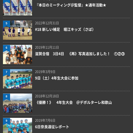
『本日のミーティング＠監督』★通年活動★
2022年12月31日
5
#18 新しい補足 堀江キッズ（さば）
2019年11月11日
6
滋賀合宿 3日4日 《再》写真追加しました！ ①②③
2019年3月9日
7
9日（土）4年生大会に参加
2018年12月18日
8
《優勝！》 4年生大会 ＠デポルターレ和歌山
2019年7月6日
9
6日奈良遠征レポート