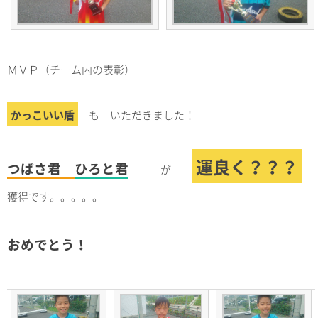
ＭＶＰ（チーム内の表彰）
かっこいい盾
も いただきました！
運良く？？？
つばさ君
ひろと君
が
獲得です。。。。。
おめでとう！