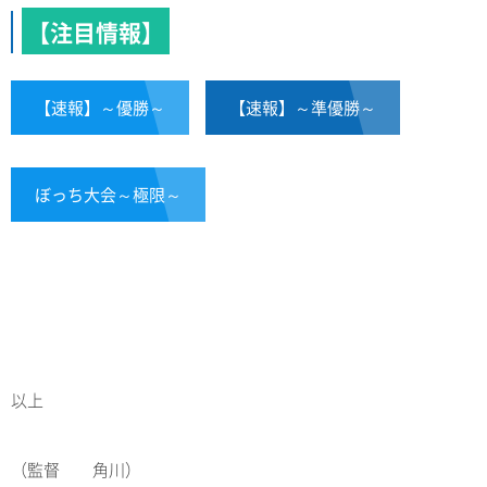
【注目情報】
【速報】～優勝～
【速報】～準優勝～
ぼっち大会～極限～
以上
（監督 角川）