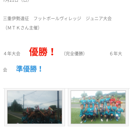
三重伊勢遠征 フットボールヴィレッジ ジュニア大会
（ＭＴＫさん主催）
優勝！
４年大会
（完全優勝） ６年大
準優勝！
会