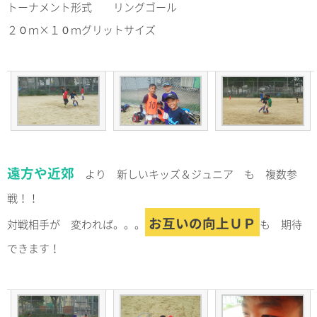
トーナメント形式 リングゴール
２０ｍ×１０ｍグリットサイズ
遠方や近郊
より 新しいキッズ＆ジュニア も 複数参
戦！！
お互いの向上ＵＰ
対戦相手が 変われば。。。
も 期待
できます！