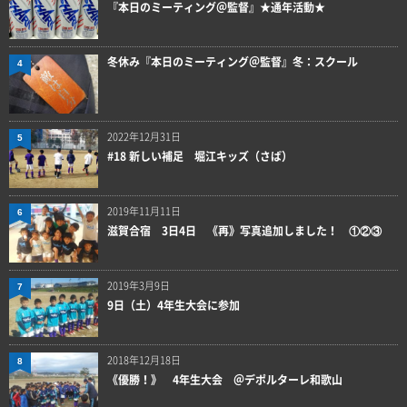
『本日のミーティング＠監督』★通年活動★
冬休み『本日のミーティング＠監督』冬：スクール
4
2022年12月31日
5
#18 新しい補足 堀江キッズ（さば）
2019年11月11日
6
滋賀合宿 3日4日 《再》写真追加しました！ ①②③
2019年3月9日
7
9日（土）4年生大会に参加
2018年12月18日
8
《優勝！》 4年生大会 ＠デポルターレ和歌山